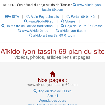
© 2026 - Site officiel du dojo aïkido de Tassin :
www.aikido-lyon-
tassin-69.com
EPA ISTA
|
Alain Peyrache site
|
Portail 69-01-42
|
www.Aikido69.eu
|
Stages
|
Un maitre de l'aïkido traditionnel
|
Dojo de Bourg En Bresse
|
www.Aikido-01.eu
|
aikido-lyon-5.com
|
aikido-art-martial-69-01.com
Aïkido-lyon-tassin-69 plan du site
vidéos, photos, articles liens et pages
Nos pages :
www.aikido-lyon-tassin-69.com
Blog du dojo de Tassin
Accueil
Agenda des cours
Bing Map du dojo Lyon 69 Tassin