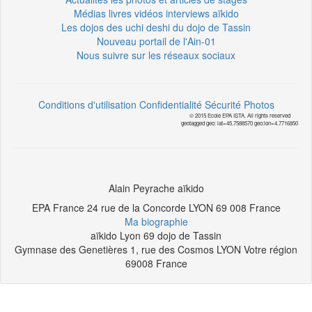
Médias livres vidéos interviews aïkido
Les dojos des uchi deshi du dojo de Tassin
Nouveau portail de l'Ain-01
Nous suivre sur les réseaux sociaux
Conditions d'utilisation
Confidentialité
Sécurité
Photos
© 2015 Ecole EPA ISTA. All rights reserved
geotagged geo: lat=45.7588570 geo:lon=4.7716850
Alain Peyrache aïkido
EPA France 24 rue de la Concorde
LYON
69 008
France
Ma biographie
aïkido Lyon 69 dojo de Tassin
Gymnase des Genetières 1, rue des Cosmos
LYON
Votre région
69008
France